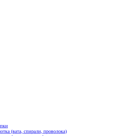
ипки
тка (вата, спирали, проволока)