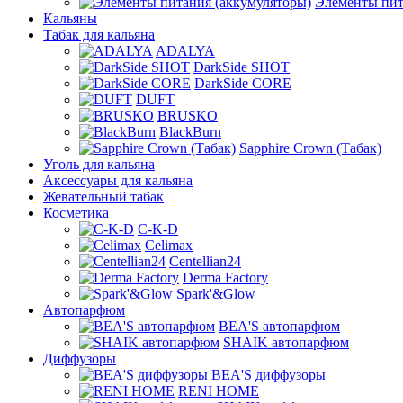
Элементы пит
Кальяны
Табак для кальяна
ADALYA
DarkSide SHOT
DarkSide CORE
DUFT
BRUSKO
BlackBurn
Sapphire Crown (Табак)
Уголь для кальяна
Аксессуары для кальяна
Жевательный табак
Косметика
C-K-D
Celimax
Centellian24
Derma Factory
Spark'&Glow
Автопарфюм
BEA'S автопарфюм
SHAIK автопарфюм
Диффузоры
BEA'S диффузоры
RENI HOME