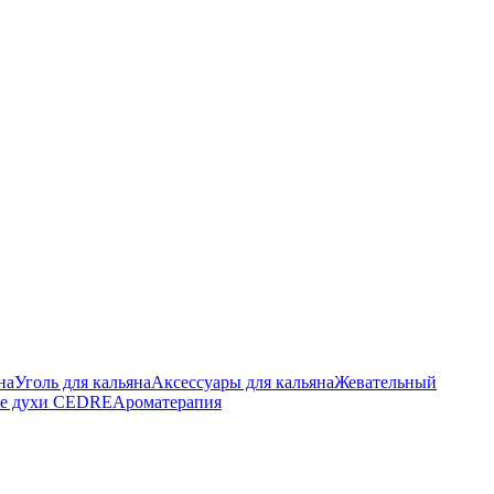
на
Уголь для кальяна
Аксессуары для кальяна
Жевательный
е духи CEDRE
Ароматерапия