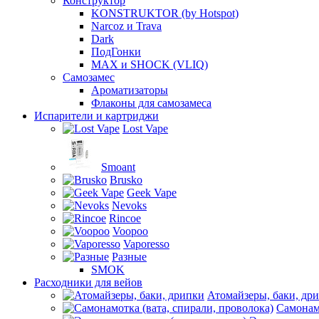
Конструктор
KONSTRUKTOR (by Hotspot)
Narcoz и Trava
Dark
ПодГонки
MAX и SHOCK (VLIQ)
Самозамес
Ароматизаторы
Флаконы для самозамеса
Испарители и картриджи
Lost Vape
Smoant
Brusko
Geek Vape
Nevoks
Rincoe
Voopoo
Vaporesso
Разные
SMOK
Расходники для вейов
Атомайзеры, баки, др
Самонамо