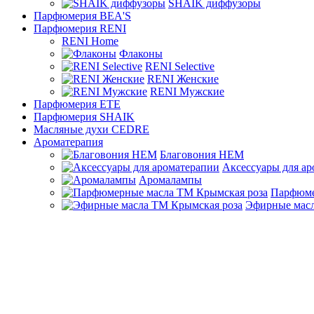
SHAIK диффузоры
Парфюмерия BEA'S
Парфюмерия RENI
RENI Home
Флаконы
RENI Selective
RENI Женские
RENI Мужские
Парфюмерия ETE
Парфюмерия SHAIK
Масляные духи CEDRE
Ароматерапия
Благовония HEM
Аксессуары для а
Аромалампы
Парфюме
Эфирные масл