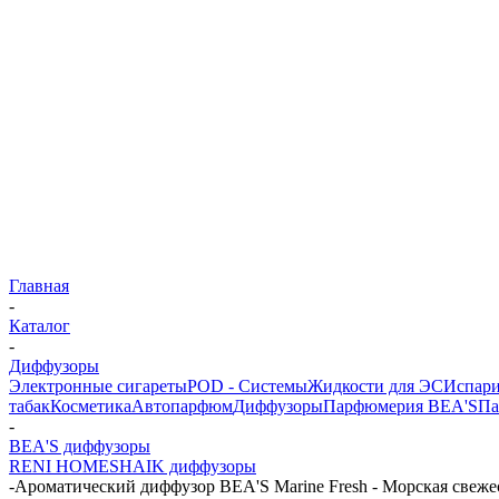
Главная
-
Каталог
-
Диффузоры
Электронные сигареты
POD - Системы
Жидкости для ЭС
Испари
табак
Косметика
Автопарфюм
Диффузоры
Парфюмерия BEA'S
Па
-
BEA'S диффузоры
RENI HOME
SHAIK диффузоры
-
Ароматический диффузор BEA'S Marine Fresh - Морская свежес