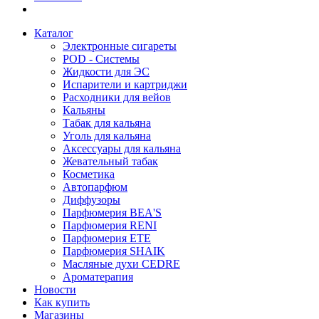
Каталог
Электронные сигареты
POD - Системы
Жидкости для ЭС
Испарители и картриджи
Расходники для вейов
Кальяны
Табак для кальяна
Уголь для кальяна
Аксессуары для кальяна
Жевательный табак
Косметика
Автопарфюм
Диффузоры
Парфюмерия BEA'S
Парфюмерия RENI
Парфюмерия ETE
Парфюмерия SHAIK
Масляные духи CEDRE
Ароматерапия
Новости
Как купить
Магазины