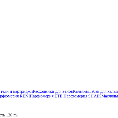
тели и картриджи
Расходники для вейов
Кальяны
Табак для калья
рфюмерия RENI
Парфюмерия ETE
Парфюмерия SHAIK
Масляны
ть 120 ml