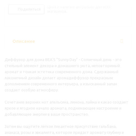
Цена и наличие актуально для всех
Поделиться
магазинов.
Описание
Диффузор для дома BEA'S "Sunny Day" - Солнечный день - это
стильный элемент декора и домашнего уюта, неповторимый
аромат и тонкая эстетика современного дома. Сдержанный
лаконичный дизайн делает аромадиффузор прекрасным
дополнением современного интерьера, а изысканный запах
создает особую атмосферу.
Сочетание верхних нот апельсина, лимона, лайма и какао создает
яркое и ягодное начало аромата, поднимающее настроение и
добавляющее энергии в ваше пространство.
Затем вы ощутите легкое пикантное присутствие гальбана,
ананаса, розы и эвкалипта, которое придаст аромату глубину и