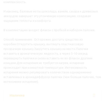
комплексность.
И наконец, базовые ноты шоколада, ванили, сахара и древесных
аккордов завершат эту утонченную композицию, создавая
ощущение теплоты и комфорта.
В комплектацию входит флакон с пробкой и набором палочек.
Способ применения: Осторожно достать средство из
коробки.Открутить крышку, вытянуть пластмассовую
прозрачную крышку.Закрутить крышку на место.Палочки
вставить в ароматическую жидкость, а через 5-10 секунд
перевернуть палочки и снова вставить их во флакон другими
концами.Для испарения не требуется нагрев, испарение
происходит при комнатной температуре. Интенсивность
испарения можно регулировать количеством одновременно
вставленных в аромадиффузор палочек (чем больше палочек, тем
интенсивнее испарение).
Наличие