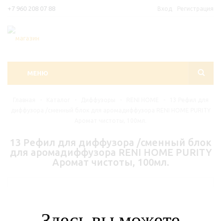
+7 960 208 07 88
Вход
Регистрация
МЕНЮ
Главная
-
Каталог
-
Диффузоры
-
RENI HOME
-
13 Рефил для
диффузора /сменный блок для аромадиффузора RENI HOME PURITY
Аромат чистоты, 100мл.
13 Рефил для диффузора /сменный блок
для аромадиффузора RENI HOME PURITY
Аромат чистоты, 100мл.
Здесь вы можете