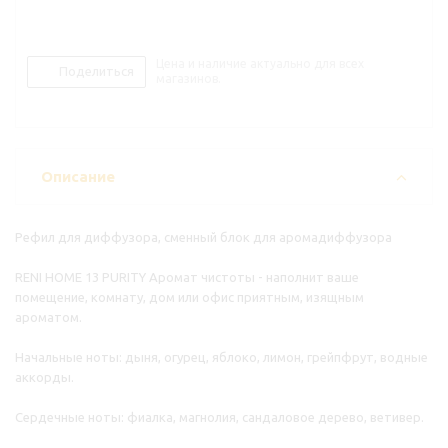
Цена и наличие актуально для всех
Поделиться
магазинов.
Описание
Рефил для диффузора, сменный блок для аромадиффузора
RENI HOME 13 PURITY Аромат чистоты - наполнит ваше
помещение, комнату, дом или офис приятным, изящным
ароматом.
Начальные ноты: дыня, огурец, яблоко, лимон, грейпфрут, водные
аккорды.
Сердечные ноты: фиалка, магнолия, сандаловое дерево, ветивер.