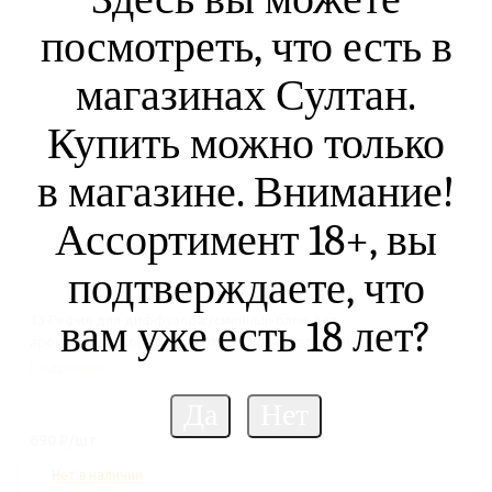
посмотреть, что есть в
магазинах Султан.
Купить можно только
в магазине. Внимание!
Ассортимент 18+, вы
подтверждаете, что
13 Рефил для диффузора /сменный блок для
вам уже есть 18 лет?
аромадиффузора RENI HOME PURITY Аромат чистоты,
100мл.
Подробнее
690
₽
/шт
Нет в наличии