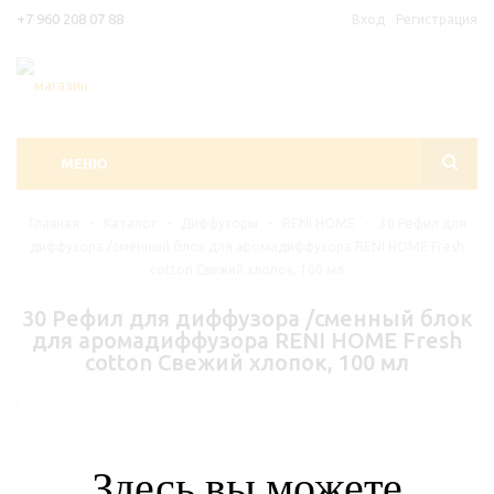
+7 960 208 07 88
Вход
Регистрация
МЕНЮ
Главная
-
Каталог
-
Диффузоры
-
RENI HOME
-
30 Рефил для
диффузора /сменный блок для аромадиффузора RENI HOME Fresh
cotton Свежий хлопок, 100 мл
30 Рефил для диффузора /сменный блок
для аромадиффузора RENI HOME Fresh
cotton Свежий хлопок, 100 мл
Здесь вы можете