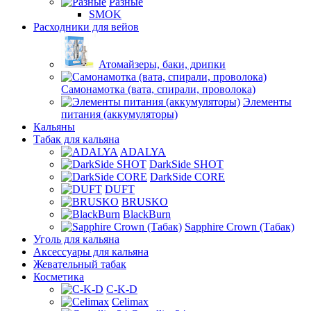
Разные
SMOK
Расходники для вейов
Атомайзеры, баки, дрипки
Самонамотка (вата, спирали, проволока)
Элементы
питания (аккумуляторы)
Кальяны
Табак для кальяна
ADALYA
DarkSide SHOT
DarkSide CORE
DUFT
BRUSKO
BlackBurn
Sapphire Crown (Табак)
Уголь для кальяна
Аксессуары для кальяна
Жевательный табак
Косметика
C-K-D
Celimax