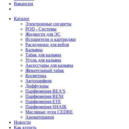
Вакансии
Каталог
Электронные сигареты
POD - Системы
Жидкости для ЭС
Испарители и картриджи
Расходники для вейов
Кальяны
Табак для кальяна
Уголь для кальяна
Аксессуары для кальяна
Жевательный табак
Косметика
Автопарфюм
Диффузоры
Парфюмерия BEA'S
Парфюмерия RENI
Парфюмерия ETE
Парфюмерия SHAIK
Масляные духи CEDRE
Ароматерапия
Новости
Как купить