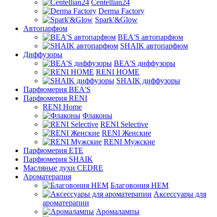
Centellian24
Derma Factory
Spark'&Glow
Автопарфюм
BEA'S автопарфюм
SHAIK автопарфюм
Диффузоры
BEA'S диффузоры
RENI HOME
SHAIK диффузоры
Парфюмерия BEA'S
Парфюмерия RENI
RENI Home
Флаконы
RENI Selective
RENI Женские
RENI Мужские
Парфюмерия ETE
Парфюмерия SHAIK
Масляные духи CEDRE
Ароматерапия
Благовония HEM
Аксессуары для
ароматерапии
Аромалампы