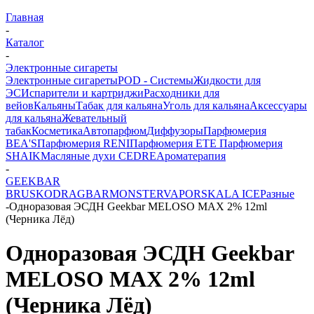
Главная
-
Каталог
-
Электронные сигареты
Электронные сигареты
POD - Системы
Жидкости для
ЭС
Испарители и картриджи
Расходники для
вейов
Кальяны
Табак для кальяна
Уголь для кальяна
Аксессуары
для кальяна
Жевательный
табак
Косметика
Автопарфюм
Диффузоры
Парфюмерия
BEA'S
Парфюмерия RENI
Парфюмерия ETE
Парфюмерия
SHAIK
Масляные духи CEDRE
Ароматерапия
-
GEEKBAR
BRUSKO
DRAGBAR
MONSTERVAPOR
SKALA ICE
Разные
-
Одноразовая ЭСДН Geekbar MELOSO MAX 2% 12ml
(Черника Лёд)
Одноразовая ЭСДН Geekbar
MELOSO MAX 2% 12ml
(Черника Лёд)