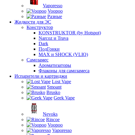
Vaporesso
Voopoo
Разные
Жидкости для ЭС
Конструктор
KONSTRUKTOR (by Hotspot)
Narcoz и Trava
Dark
ПодГонки
MAX и SHOCK (VLIQ)
Самозамес
Ароматизаторы
Флаконы для самозамеса
Испарители и картриджи
Lost Vape
Smoant
Brusko
Geek Vape
Nevoks
Rincoe
Voopoo
Vaporesso