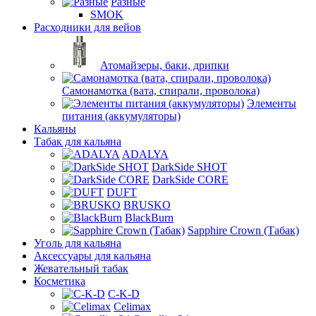
Разные
SMOK
Расходники для вейов
Атомайзеры, баки, дрипки
Самонамотка (вата, спирали, проволока)
Элементы
питания (аккумуляторы)
Кальяны
Табак для кальяна
ADALYA
DarkSide SHOT
DarkSide CORE
DUFT
BRUSKO
BlackBurn
Sapphire Crown (Табак)
Уголь для кальяна
Аксессуары для кальяна
Жевательный табак
Косметика
C-K-D
Celimax