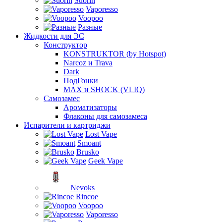
Suorin
Vaporesso
Voopoo
Разные
Жидкости для ЭС
Конструктор
KONSTRUKTOR (by Hotspot)
Narcoz и Trava
Dark
ПодГонки
MAX и SHOCK (VLIQ)
Самозамес
Ароматизаторы
Флаконы для самозамеса
Испарители и картриджи
Lost Vape
Smoant
Brusko
Geek Vape
Nevoks
Rincoe
Voopoo
Vaporesso