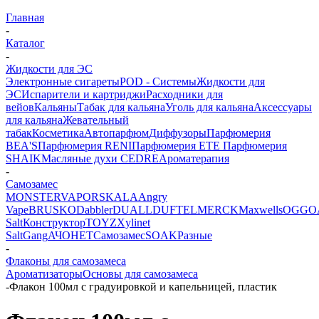
Главная
-
Каталог
-
Жидкости для ЭС
Электронные сигареты
POD - Системы
Жидкости для
ЭС
Испарители и картриджи
Расходники для
вейов
Кальяны
Табак для кальяна
Уголь для кальяна
Аксессуары
для кальяна
Жевательный
табак
Косметика
Автопарфюм
Диффузоры
Парфюмерия
BEA'S
Парфюмерия RENI
Парфюмерия ETE
Парфюмерия
SHAIK
Масляные духи CEDRE
Ароматерапия
-
Самозамес
MONSTERVAPOR
SKALA
Angry
Vape
BRUSKO
Dabbler
DUALL
DUFT
ELMERCK
Maxwells
OGGO
Salt
Конструктор
TOYZ
Xylinet
Salt
Gang
АЧОНЕТ
Самозамес
SOAK
Разные
-
Флаконы для самозамеса
Ароматизаторы
Основы для самозамеса
-
Флакон 100мл с градуировкой и капельницей, пластик