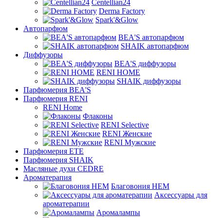
Centellian24
Derma Factory
Spark'&Glow
Автопарфюм
BEA'S автопарфюм
SHAIK автопарфюм
Диффузоры
BEA'S диффузоры
RENI HOME
SHAIK диффузоры
Парфюмерия BEA'S
Парфюмерия RENI
RENI Home
Флаконы
RENI Selective
RENI Женские
RENI Мужские
Парфюмерия ETE
Парфюмерия SHAIK
Масляные духи CEDRE
Ароматерапия
Благовония HEM
Аксессуары для
ароматерапии
Аромалампы