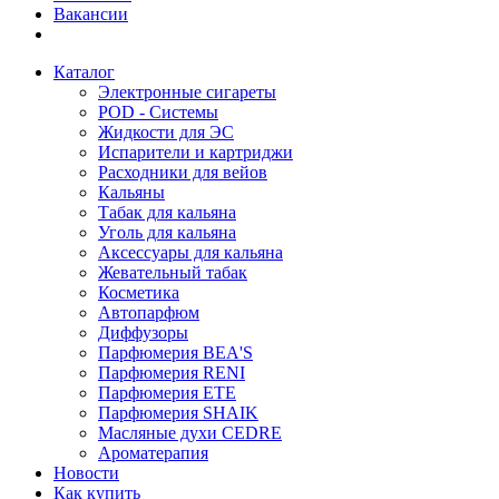
Вакансии
Каталог
Электронные сигареты
POD - Системы
Жидкости для ЭС
Испарители и картриджи
Расходники для вейов
Кальяны
Табак для кальяна
Уголь для кальяна
Аксессуары для кальяна
Жевательный табак
Косметика
Автопарфюм
Диффузоры
Парфюмерия BEA'S
Парфюмерия RENI
Парфюмерия ETE
Парфюмерия SHAIK
Масляные духи CEDRE
Ароматерапия
Новости
Как купить