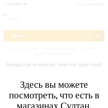
+7 960 208 07 88
Вход
Регистрация
МЕНЮ
Главная
-
Каталог
-
Аксессуары для кальяна
-
Мундштук
внешний, пластик (цветной)
Мундштук внешний, пластик (цветной)
Здесь вы можете
посмотреть, что есть в
магазинах Султан.