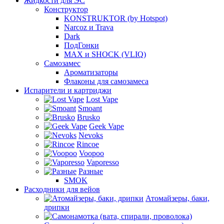
Жидкости для ЭС
Конструктор
KONSTRUKTOR (by Hotspot)
Narcoz и Trava
Dark
ПодГонки
MAX и SHOCK (VLIQ)
Самозамес
Ароматизаторы
Флаконы для самозамеса
Испарители и картриджи
Lost Vape
Smoant
Brusko
Geek Vape
Nevoks
Rincoe
Voopoo
Vaporesso
Разные
SMOK
Расходники для вейов
Атомайзеры, баки,
дрипки