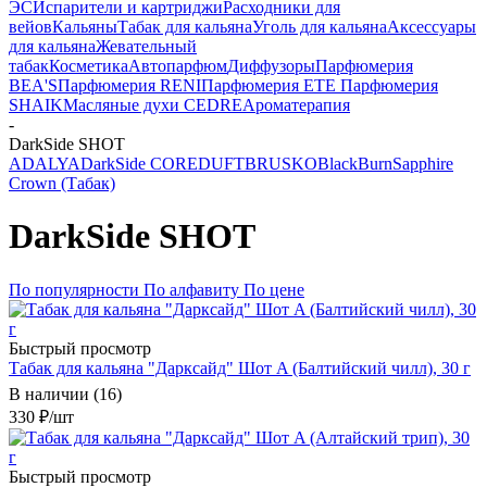
ЭС
Испарители и картриджи
Расходники для
вейов
Кальяны
Табак для кальяна
Уголь для кальяна
Аксессуары
для кальяна
Жевательный
табак
Косметика
Автопарфюм
Диффузоры
Парфюмерия
BEA'S
Парфюмерия RENI
Парфюмерия ETE
Парфюмерия
SHAIK
Масляные духи CEDRE
Ароматерапия
-
DarkSide SHOT
ADALYA
DarkSide CORE
DUFT
BRUSKO
BlackBurn
Sapphire
Crown (Табак)
DarkSide SHOT
По популярности
По алфавиту
По цене
Быстрый просмотр
Табак для кальяна "Дарксайд" Шот A (Балтийский чилл), 30 г
В наличии (16)
330
₽
/шт
Быстрый просмотр