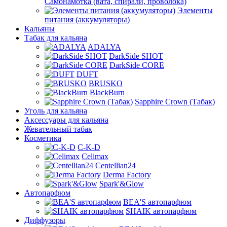
Самонамотка (вата, спирали, проволока)
Элементы
питания (аккумуляторы)
Кальяны
Табак для кальяна
ADALYA
DarkSide SHOT
DarkSide CORE
DUFT
BRUSKO
BlackBurn
Sapphire Crown (Табак)
Уголь для кальяна
Аксессуары для кальяна
Жевательный табак
Косметика
C-K-D
Celimax
Centellian24
Derma Factory
Spark'&Glow
Автопарфюм
BEA'S автопарфюм
SHAIK автопарфюм
Диффузоры