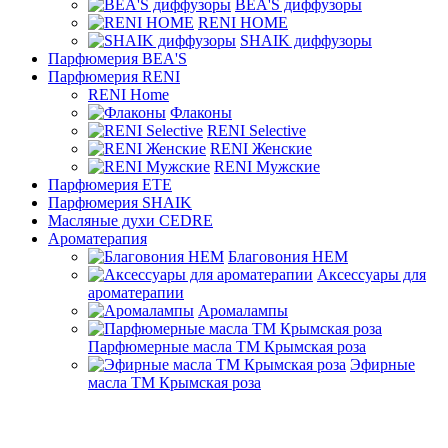
BEA'S диффузоры
RENI HOME
SHAIK диффузоры
Парфюмерия BEA'S
Парфюмерия RENI
RENI Home
Флаконы
RENI Selective
RENI Женские
RENI Мужские
Парфюмерия ETE
Парфюмерия SHAIK
Масляные духи CEDRE
Ароматерапия
Благовония HEM
Аксессуары для
ароматерапии
Аромалампы
Парфюмерные масла ТМ Крымская роза
Эфирные
масла ТМ Крымская роза