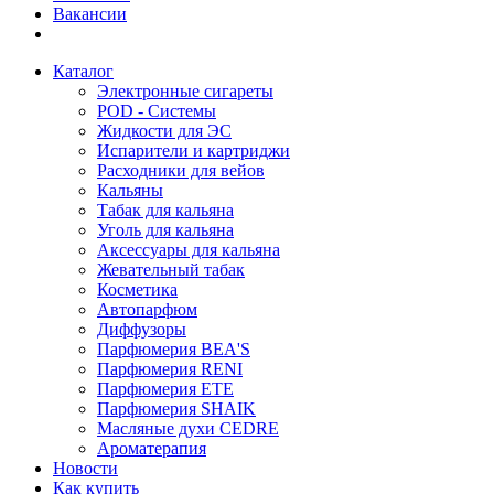
Вакансии
Каталог
Электронные сигареты
POD - Системы
Жидкости для ЭС
Испарители и картриджи
Расходники для вейов
Кальяны
Табак для кальяна
Уголь для кальяна
Аксессуары для кальяна
Жевательный табак
Косметика
Автопарфюм
Диффузоры
Парфюмерия BEA'S
Парфюмерия RENI
Парфюмерия ETE
Парфюмерия SHAIK
Масляные духи CEDRE
Ароматерапия
Новости
Как купить