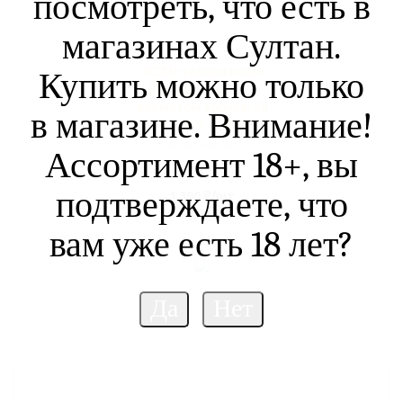
посмотреть, что есть в
магазинах Султан.
ЭСДН одноразовая
Купить можно только
BRUSKO SPLIT L с
ароматом арбуза, 20
в магазине. Внимание!
мг/см3, 6,5 мл
Ассортимент 18+, вы
В наличии (2)
подтверждаете, что
1 390
₽
/шт
вам уже есть 18 лет?