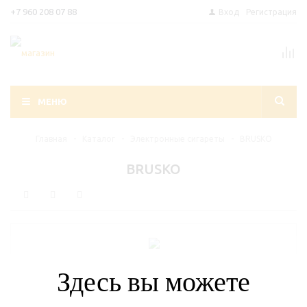
+7 960 208 07 88
Вход
Регистрация
МЕНЮ
Главная
-
Каталог
-
Электронные сигареты
-
BRUSKO
BRUSKO
Здесь вы можете