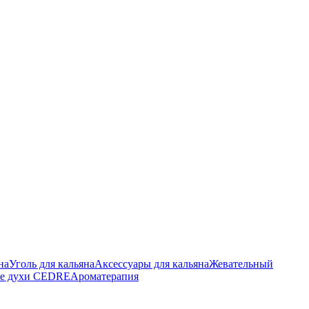
на
Уголь для кальяна
Аксессуары для кальяна
Жевательный
е духи CEDRE
Ароматерапия