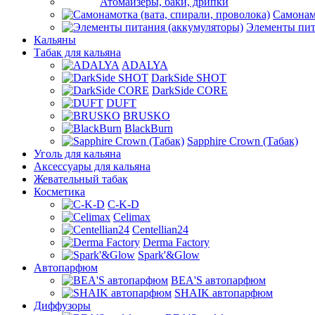
Атомайзеры, баки, дрипки
Самонамо
Элементы пит
Кальяны
Табак для кальяна
ADALYA
DarkSide SHOT
DarkSide CORE
DUFT
BRUSKO
BlackBurn
Sapphire Crown (Табак)
Уголь для кальяна
Аксессуары для кальяна
Жевательный табак
Косметика
C-K-D
Celimax
Centellian24
Derma Factory
Spark'&Glow
Автопарфюм
BEA'S автопарфюм
SHAIK автопарфюм
Диффузоры