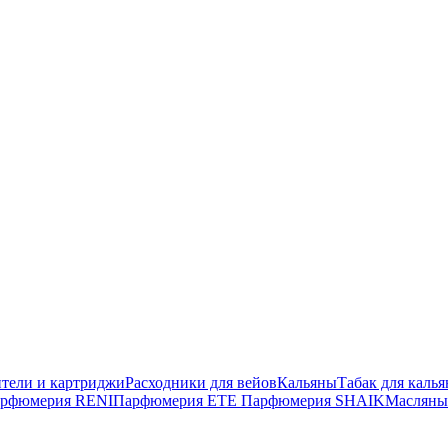
тели и картриджи
Расходники для вейов
Кальяны
Табак для калья
рфюмерия RENI
Парфюмерия ETE
Парфюмерия SHAIK
Масляны