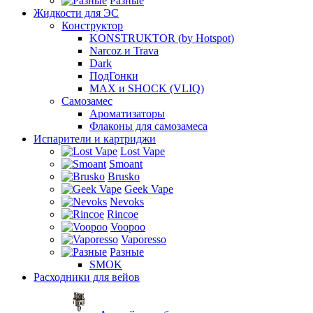
Разные
Жидкости для ЭС
Конструктор
KONSTRUKTOR (by Hotspot)
Narcoz и Trava
Dark
ПодГонки
MAX и SHOCK (VLIQ)
Самозамес
Ароматизаторы
Флаконы для самозамеса
Испарители и картриджи
Lost Vape
Smoant
Brusko
Geek Vape
Nevoks
Rincoe
Voopoo
Vaporesso
Разные
SMOK
Расходники для вейов