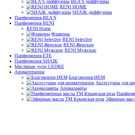
BEA'S диффузоры
RENI HOME
SHAIK диффузоры
Парфюмерия BEA'S
Парфюмерия RENI
RENI Home
Флаконы
RENI Selective
RENI Женские
RENI Мужские
Парфюмерия ETE
Парфюмерия SHAIK
Масляные духи CEDRE
Ароматерапия
Благовония HEM
Аксессуары для а
Аромалампы
Парфюме
Эфирные масл