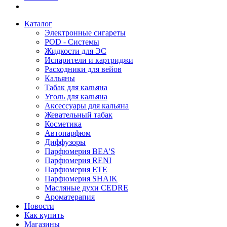
Каталог
Электронные сигареты
POD - Системы
Жидкости для ЭС
Испарители и картриджи
Расходники для вейов
Кальяны
Табак для кальяна
Уголь для кальяна
Аксессуары для кальяна
Жевательный табак
Косметика
Автопарфюм
Диффузоры
Парфюмерия BEA'S
Парфюмерия RENI
Парфюмерия ETE
Парфюмерия SHAIK
Масляные духи CEDRE
Ароматерапия
Новости
Как купить
Магазины