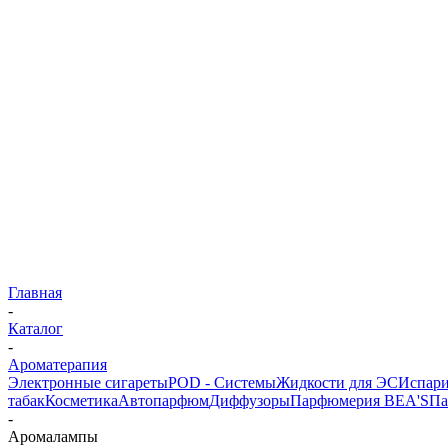
Главная
-
Каталог
-
Ароматерапия
Электронные сигареты
POD - Системы
Жидкости для ЭС
Испари
табак
Косметика
Автопарфюм
Диффузоры
Парфюмерия BEA'S
Па
-
Аромалампы