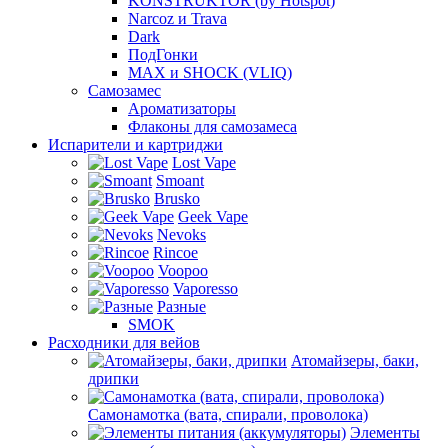
KONSTRUKTOR (by Hotspot)
Narcoz и Trava
Dark
ПодГонки
MAX и SHOCK (VLIQ)
Самозамес
Ароматизаторы
Флаконы для самозамеса
Испарители и картриджи
Lost Vape
Smoant
Brusko
Geek Vape
Nevoks
Rincoe
Voopoo
Vaporesso
Разные
SMOK
Расходники для вейов
Атомайзеры, баки,
дрипки
Самонамотка (вата, спирали, проволока)
Элементы