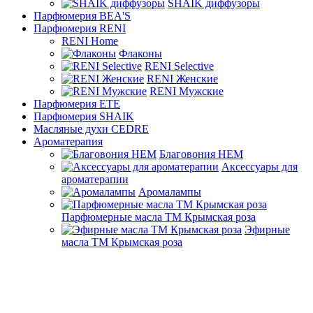
SHAIK диффузоры
Парфюмерия BEA'S
Парфюмерия RENI
RENI Home
Флаконы
RENI Selective
RENI Женские
RENI Мужские
Парфюмерия ETE
Парфюмерия SHAIK
Масляные духи CEDRE
Ароматерапия
Благовония HEM
Аксессуары для
ароматерапии
Аромалампы
Парфюмерные масла ТМ Крымская роза
Эфирные
масла ТМ Крымская роза