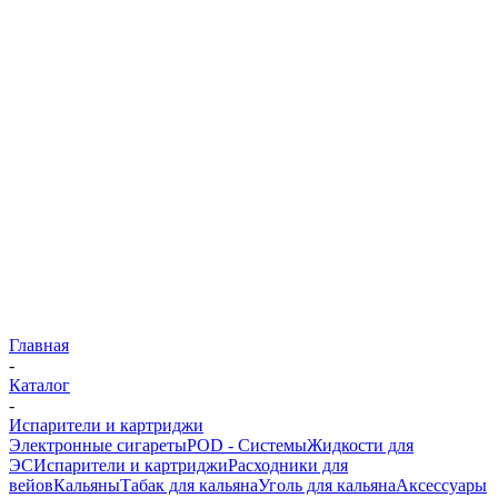
Главная
-
Каталог
-
Испарители и картриджи
Электронные сигареты
POD - Системы
Жидкости для
ЭС
Испарители и картриджи
Расходники для
вейов
Кальяны
Табак для кальяна
Уголь для кальяна
Аксессуары