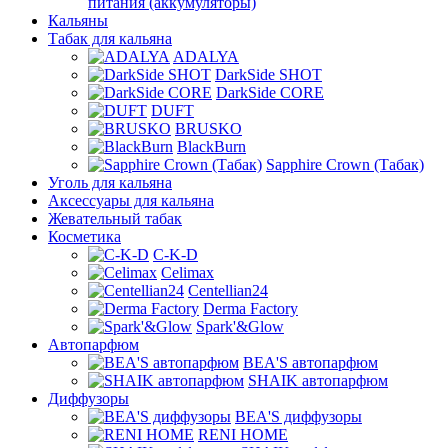
питания (аккумуляторы)
Кальяны
Табак для кальяна
ADALYA
DarkSide SHOT
DarkSide CORE
DUFT
BRUSKO
BlackBurn
Sapphire Crown (Табак)
Уголь для кальяна
Аксессуары для кальяна
Жевательный табак
Косметика
C-K-D
Celimax
Centellian24
Derma Factory
Spark'&Glow
Автопарфюм
BEA'S автопарфюм
SHAIK автопарфюм
Диффузоры
BEA'S диффузоры
RENI HOME