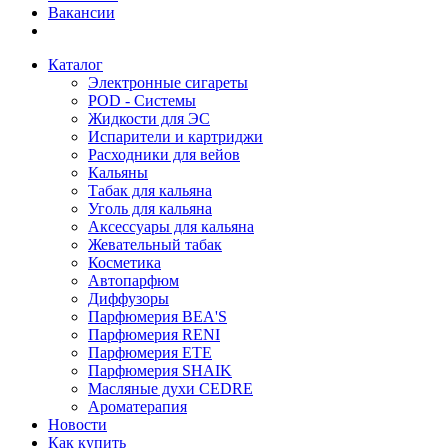
Вакансии
Каталог
Электронные сигареты
POD - Системы
Жидкости для ЭС
Испарители и картриджи
Расходники для вейов
Кальяны
Табак для кальяна
Уголь для кальяна
Аксессуары для кальяна
Жевательный табак
Косметика
Автопарфюм
Диффузоры
Парфюмерия BEA'S
Парфюмерия RENI
Парфюмерия ETE
Парфюмерия SHAIK
Масляные духи CEDRE
Ароматерапия
Новости
Как купить