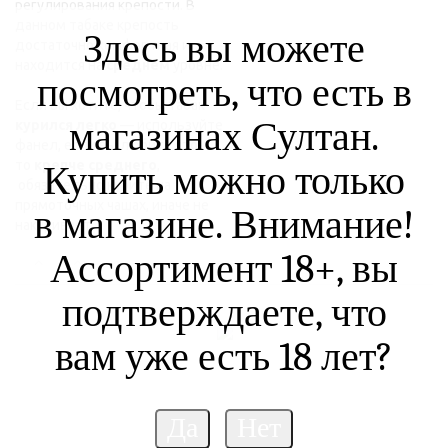
регулирования крепости. В
данном табаке крепость
Здесь вы можете
достаточно комфортная и
находится на
среднем
уровне.
посмотреть, что есть в
Если вы хотите, чтобы табак
магазинах Султан.
курился легко
— используйте
фанел, если вы любите что-
то
крепче среднего
,
Купить можно только
обязательно курите на
прямоточных чашах, иначе не
в магазине. Внимание!
накуривает.
Ассортимент 18+, вы
подтверждаете, что
вам уже есть 18 лет?