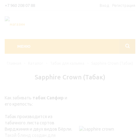
+7 960 208 07 88
Вход
Регистрация
МЕНЮ
Главная
-
Каталог
-
Табак для кальяна
-
Sapphire Crown (Табак)
Sapphire Crown (Табак)
Как забивать
табак Сапфир
и
его крепость:
Табак производится из
табачного листа сортов
Вирджиния и двух видов Бёрли.
Такой бленд создан для