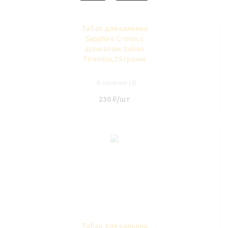
Табак для кальяна
Sapphire Crown,с
ароматом Italian
Tiramisu,25 грамм
В наличии (4)
230
₽
/шт
Табак для кальяна