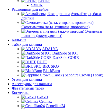
Разные
SMOK
Расходники для вейов
Атомайзеры, баки,
дрипки
Самонамотка (вата, спирали, проволока)
Элементы
питания (аккумуляторы)
Кальяны
Табак для кальяна
ADALYA
DarkSide SHOT
DarkSide CORE
DUFT
BRUSKO
BlackBurn
Sapphire Crown (Табак)
Уголь для кальяна
Аксессуары для кальяна
Жевательный табак
Косметика
C-K-D
Celimax
Centellian24