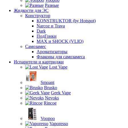
Voopoo
Разные
Жидкости для ЭС
Конструктор
KONSTRUKTOR (by Hotspot)
Narcoz и Trava
Dark
ПодГонки
MAX и SHOCK (VLIQ)
Самозамес
Ароматизаторы
Флаконы для самозамеса
Испарители и картриджи
Lost Vape
Smoant
Brusko
Geek Vape
Nevoks
Rincoe
Voopoo
Vaporesso