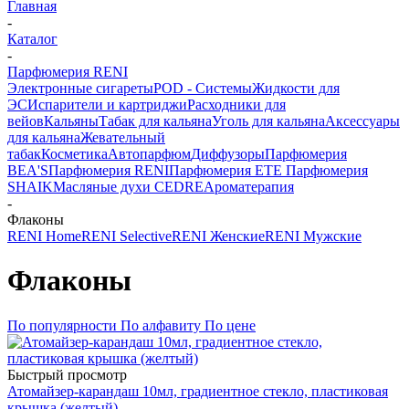
Главная
-
Каталог
-
Парфюмерия RENI
Электронные сигареты
POD - Системы
Жидкости для
ЭС
Испарители и картриджи
Расходники для
вейов
Кальяны
Табак для кальяна
Уголь для кальяна
Аксессуары
для кальяна
Жевательный
табак
Косметика
Автопарфюм
Диффузоры
Парфюмерия
BEA'S
Парфюмерия RENI
Парфюмерия ETE
Парфюмерия
SHAIK
Масляные духи CEDRE
Ароматерапия
-
Флаконы
RENI Home
RENI Selective
RENI Женские
RENI Мужские
Флаконы
По популярности
По алфавиту
По цене
Быстрый просмотр
Атомайзер-карандаш 10мл, градиентное стекло, пластиковая
крышка (желтый)