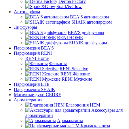
Derma Factory
Spark'&Glow
Автопарфюм
BEA'S автопарфюм
SHAIK автопарфюм
Диффузоры
BEA'S диффузоры
RENI HOME
SHAIK диффузоры
Парфюмерия BEA'S
Парфюмерия RENI
RENI Home
Флаконы
RENI Selective
RENI Женские
RENI Мужские
Парфюмерия ETE
Парфюмерия SHAIK
Масляные духи CEDRE
Ароматерапия
Благовония HEM
Аксессуары для
ароматерапии
Аромалампы