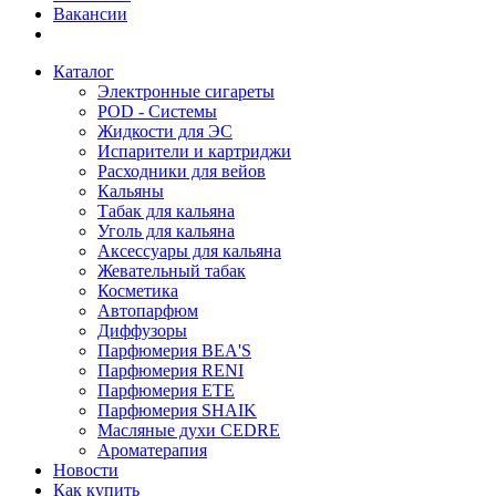
Вакансии
Каталог
Электронные сигареты
POD - Системы
Жидкости для ЭС
Испарители и картриджи
Расходники для вейов
Кальяны
Табак для кальяна
Уголь для кальяна
Аксессуары для кальяна
Жевательный табак
Косметика
Автопарфюм
Диффузоры
Парфюмерия BEA'S
Парфюмерия RENI
Парфюмерия ETE
Парфюмерия SHAIK
Масляные духи CEDRE
Ароматерапия
Новости
Как купить