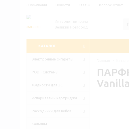
О компании
Новости
Статьи
Вопрос-ответ
Интернет витрина
Великий Новгород
КАТАЛОГ
Электронные сигареты
Главная
-
Катало
ПАРФЮ
POD - Системы
Vanill
Жидкости для ЭС
Испарители и картриджи
Расходники для вейов
Кальяны