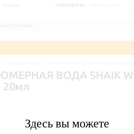
+7 960 208 07 88
Заказать звонок
Вакансии
г
-
Парфюмерия SHAIK
-
ПАРФЮМЕРНАЯ ВОДА SHAIK W 246 Oriantal Vanil
МЕРНАЯ ВОДА SHAIK W 2
a 20мл
Здесь вы можете
ПАРФЮМЕРНАЯ В