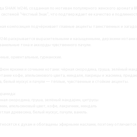
 SHAIK W246, созданная по мотивам популярного женского аромата Bla
системой "Честный Знак", что подтверждает ее качество и подлинност
ая композиция подчёркивает главные акценты таинственных и загадоч
W246 раскрывается выразительными и насыщенными, дерзкими нотами 
ванильные тона и аккорды чувственного пачули.
чные, ориентальные, гурманские.
юм яркими и сочными нотами: чёрная смородина, груша, зелёный ман
тание кофе, апельсинового цвета, миндаля, лакрицы и жасмина, прид
, белый мускус и пачули — тёплые, чувственные и стойкие акценты.
ирамида:
рная смородина, груша, зелёный мандарин, цитрусы
мин, апельсиновый цвет, кофе, лакричник, миндаль
тлая древесина, белый мускус, пачули, ваниль.
носятся к духам и обогащены эфирными маслами, поэтому отличается