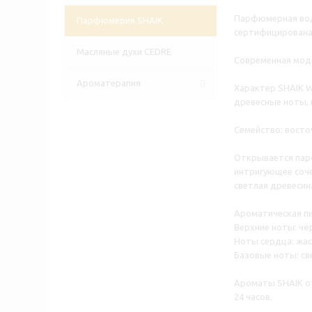
Парфюмерная вода
Парфюмерия SHAIK
сертифицирована 
Масляные духи CEDRE
Современная модн
Ароматерапия
Характер SHAIK 
древесные ноты, 
Семейство: восто
Открывается парф
интригующее соче
светлая древесина
Aроматическая п
Верхние ноты: чё
Ноты сердца: жас
Базовые ноты: све
Ароматы SHAIK от
24 часов.