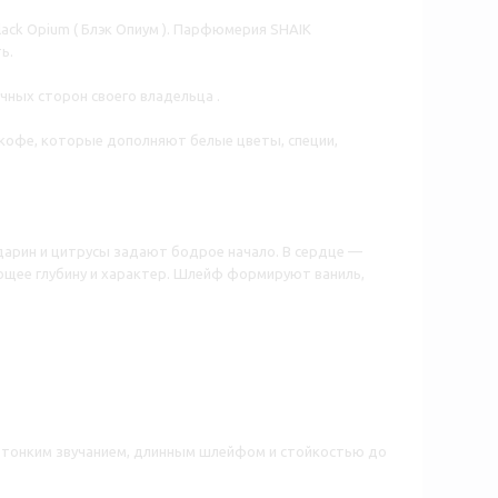
ck Opium ( Блэк Опиум ). Парфюмерия SHAIK
ь.
ных сторон своего владельца .
кофе, которые дополняют белые цветы, специи,
дарин и цитрусы задают бодрое начало. В сердце —
ающее глубину и характер. Шлейф формируют ваниль,
 тонким звучанием, длинным шлейфом и стойкостью до